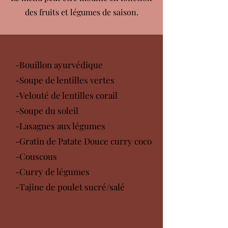
des fruits et légumes de saison.
-Bouillon ayurvédique
-Soupe de lentilles vertes
-Velouté de lentilles corail
-Soupe du soleil
-Lasagnes aux légumes
-Gratin de Patate Douce curry coco
-Couscous
-Curry de légumes
-Tajine de poulet sucré/salé